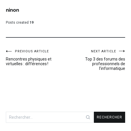
ninon
Posts created
19
Navigation
PREVIOUS ARTICLE
NEXT ARTICLE
Rencontres physiques et
Top 3 des forums des
de
virtuelles : différences !
professionnels de
l’informatique
l’article
Rechercher :