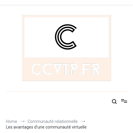
Skip
to
content
Ccvtp.fr
Les communautés du monde
Home
Communauté relationnelle
Les avantages d’une communauté virtuelle