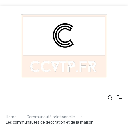
Skip
to
content
Ccvtp.fr
Les communautés du monde
Home
Communauté relationnelle
Les communautés de décoration et de la maison