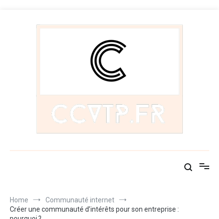
Skip
to
content
Ccvtp.fr
Les communautés du monde
Home
Communauté internet
Créer une communauté d’intérêts pour son entreprise :
pourquoi ?